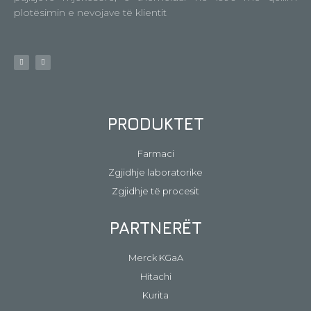
plotësimin e nevojave të klientit
PRODUKTET
Farmaci
Zgjidhje laboratorike
Zgjidhje të procesit
PARTNERËT
Merck KGaA
Hitachi
Kurita