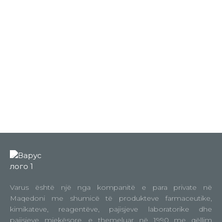
Varus është një nga kompanitë e para private në
Maqedoni me shumicë të produkteve farmaceutike,
kimikateve, reagentëve, pajisjeve laboratorike dhe
pajisjeve mjekësore, e themeluar në 1990 me qëllim