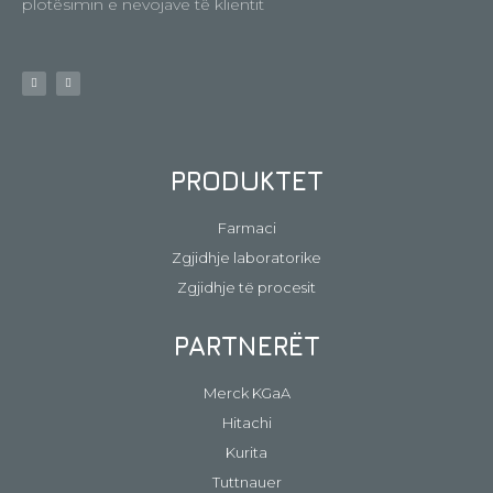
plotësimin e nevojave të klientit
PRODUKTET
Farmaci
Zgjidhje laboratorike
Zgjidhje të procesit
PARTNERËT
Merck KGaA
Hitachi
Kurita
Tuttnauer