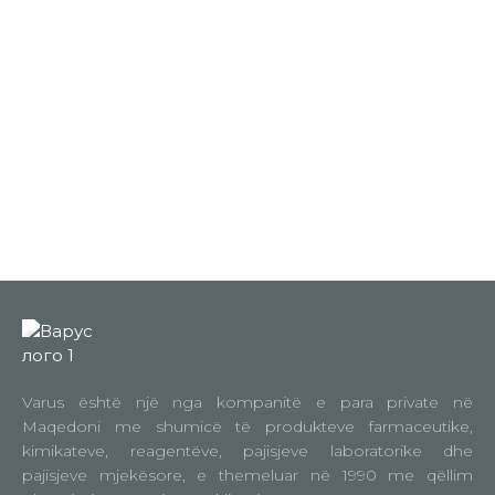
Varus është një nga kompanitë e para private në
Maqedoni me shumicë të produkteve farmaceutike,
kimikateve, reagentëve, pajisjeve laboratorike dhe
pajisjeve mjekësore, e themeluar në 1990 me qëllim