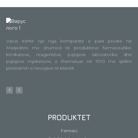
Varus është një nga kompanitë e para private në
Maqedoni me shumicë të produkteve farmaceutike,
kimikateve, reagentëve, pajisjeve laboratorike dhe
pajisjeve mjekësore, e themeluar në 1990 me qëllim
plotësimin e nevojave të klientit
PRODUKTET
Farmaci