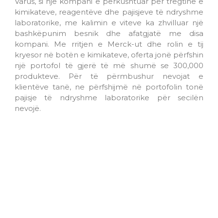
Varus, si një kompani e përkushtuar për tregtinë e
kimikateve, reagentëve dhe pajisjeve të ndryshme
laboratorike, me kalimin e viteve ka zhvilluar një
bashkëpunim besnik dhe afatgjatë me disa
kompani. Me rritjen e Merck-ut dhe rolin e tij
kryesor në botën e kimikateve, oferta jonë përfshin
një portofol të gjerë të më shumë se 300,000
produkteve. Për të përmbushur nevojat e
klientëve tanë, ne përfshijmë në portofolin tonë
pajisje të ndryshme laboratorike për secilën
nevojë.