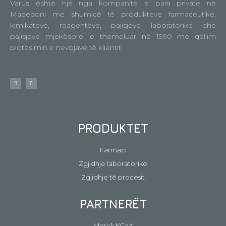
Varus është një nga kompanitë e para private në
Maqedoni me shumicë të produkteve farmaceutike,
kimikateve, reagentëve, pajisjeve laboratorike dhe
pajisjeve mjekësore, e themeluar në 1990 me qëllim
plotësimin e nevojave të klientit
PRODUKTET
Farmaci
Zgjidhje laboratorike
Zgjidhje të procesit
PARTNERËT
Merck KGaA