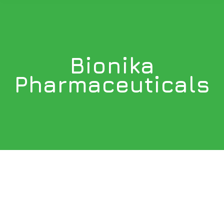
Bionika
You are here:
Pharmaceuticals