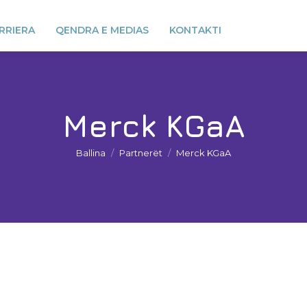
RRIERA
QENDRA E MEDIAS
KONTAKTI
Merck KGaA
You are here:
Ballina
Partnerët
Merck KGaA