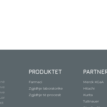
PRODUKTET
PARTNE
 në
Farmaci
Merck KGaA
ve
Zgjidhje laboratorike
Hitachi
eve
Zgjidhje të procesit
Kurita
uar
Tuttnauer
tit