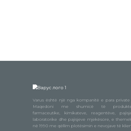
Varus është një nga kompanitë e para private
Maqedoni me shumicë të produkte
farmaceutike, kimikateve, reagentëve, pajisj
laboratorike dhe pajisjeve mjekësore, e themel
në 1990 me qëllim plotësimin e nevojave të klien