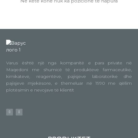
Në këtë kohë nuk ka pozicione të hapura
Varus është një nga kompanitë e para private në
Maqedoni me shumicë të produkteve farmaceutike,
kimikateve, reagentëve, pajisjeve laboratorike dhe
pajisjeve mjekësore, e themeluar në 1990 me qëllim
plotësimin e nevojave të klientit