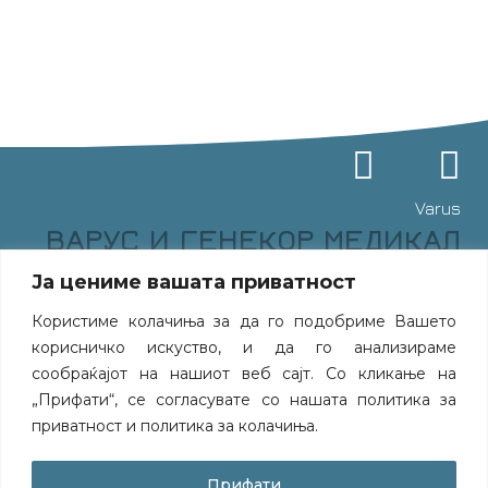
Varus
ВАРУС И ГЕНЕКОР МЕДИКАЛ
С.А. - СТРАТЕШКА АЛИЈАНСА
Ја цениме вашата приватност
ЗА НАПРЕДНА МОЛЕКУЛАРНА
ДИЈАГНОСТИКА ВО
Користиме колачиња за да го подобриме Вашето
ОНКОЛОГИЈАТА
корисничко искуство, и да го анализираме
сообраќајот на нашиот веб сајт. Со кликање на
Варус со гордост ја најавува својата соработка со
Генекор Медикал С.А., лидер во молекуларната
„Прифати“, се согласувате со нашата политика за
дијагностика, со цел обезбедување напредни
приватност и политика за колачиња.
решенија во прецизната медицина.
Прочитај повеќе
Прифати