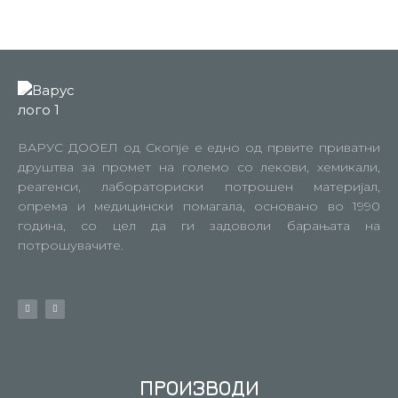
ВАРУС ДООЕЛ од Скопје е едно од првите приватни
друштва за промет на големо со лекови, хемикали,
реагенси, лабораториски потрошен материјал,
опрема и медицински помагала, основано во 1990
година, со цел да ги задоволи барањата на
потрошувачите.
ПРОИЗВОДИ