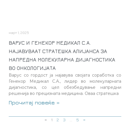
март 1, 2025
ВАРУС И ГЕНЕКОР МЕДИКАЛ С.А.
НАЈАВУВААТ СТРАТЕШКА АЛИЈАНСА ЗА
НАПРЕДНА МОЛЕКУЛАРНА ДИЈАГНОСТИКА
ВО ОНКОЛОГИЈАТА
Варус со гордост ја најавува својата соработка со
Генекор Медикал С.А., лидер во молекуларната
дијагностика, со цел обезбедување напредни
решенија во прецизната медицина. Оваа стратешка
Прочитај повеќе »
«
1
2
3
…
5
»