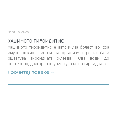
март 25, 2025
ХАШИМОТО ТИРОИДИТИС
Хашимото тироидитис е автоимуна болест во која
имунолошкиот систем на организмот ја напаѓа и
оштетува тироидната жлезда.1 Ова води до
постепено, долгорочно уништување на тироидната
Прочитај повеќе »