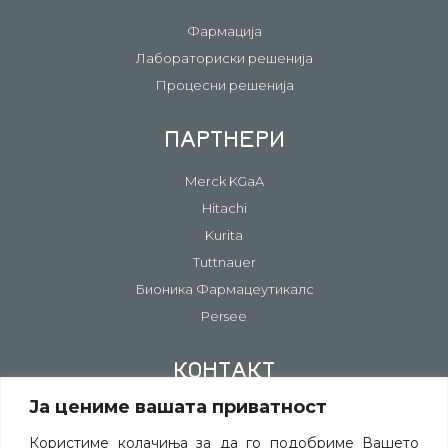
Фармација
Лабораториски решенија
Процесни решенија
ПАРТНЕРИ
Merck KGaA
Hitachi
Kurita
Tuttnauer
Бионика Фармацеутикалс
Persee
КОНТАКТ
Ја цениме вашата приватност
Контакт информации
Постави прашање
Користиме колачиња за да го подобриме Вашето