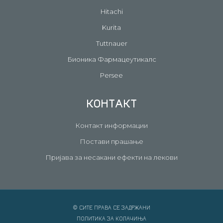
Hitachi
Kurita
Tuttnauer
Бионика Фармацеутикалс
Persee
КОНТАКТ
Контакт информации
Постави прашање
Пријава за несакани ефекти на лекови
© СИТЕ ПРАВА СЕ ЗАДРЖАНИ
ПОЛИТИКА ЗА КОЛАЧИЊА