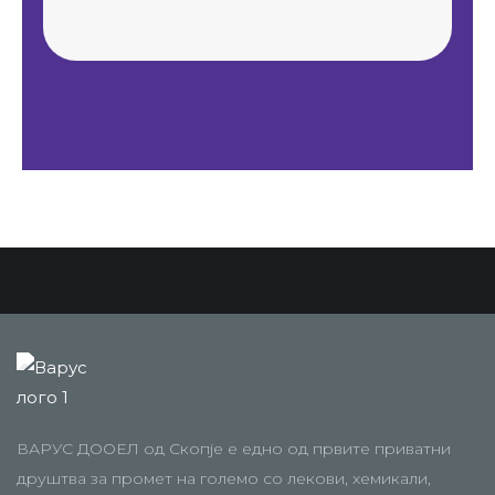
ВАРУС ДООЕЛ од Скопје е едно од првите приватни
друштва за промет на големо со лекови, хемикали,