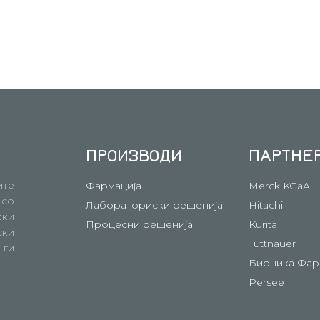
ПРОИЗВОДИ
ПАРТНЕ
ите
Фармација
Merck KGaA
 со
Лабораториски решенија
Hitachi
ски
Процесни решенија
Kurita
ски
Tuttnauer
 ги
Бионика Фар
Persee