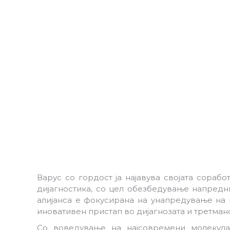
Варус со гордост ја најавува својата сораб
дијагностика, со цел обезбедување напредн
алијанса е фокусирана на унапредување на
иновативен пристап во дијагнозата и третман
Со воведување на најсовремени молекула