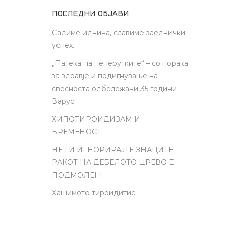
ПОСЛЕДНИ ОБЈАВИ
Садиме иднина, славиме заеднички
успех.
„Патека на пеперутките“ – со порака
за здравје и подигнување на
свесноста одбележани 35 години
Варус.
ХИПОТИРОИДИЗАМ И
БРЕМЕНОСТ
НЕ ГИ ИГНОРИРАЈТЕ ЗНАЦИТЕ –
РАКОТ НА ДЕБЕЛОТО ЦРЕВО Е
ПОДМОЛЕН!
а
а
Хашимото тироидитис
е
и