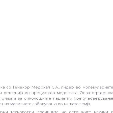
отка со Генекор Медикал С.А., лидер во молекуларнат
и решенија во прецизната медицина. Оваа стратешк
 грижата за онколошките пациенти преку воведувањ
от на малигните заболувања во нашата земја.
рни технологии, границите на сегашните научни 