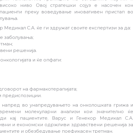
високо ниво Овој стратешки сојуз е насочен ко
пациенти преку воведување иновативен пристап в
олувања.
р Медикал С.А. ќе ги здружат своите експертизи за да:
е заболувања;
тман;
вени решенија.
онкологијата и ќе опфати:
дговорот на фармакотерапијата;
и предиспозиции.
р напред во унапредувањето на онколошката грижа 
овремени молекуларни анализи кои значително ќ
ди кај пациентите. Варус и Генекор Медикал С.А
ивни и економски одржливи здравствени решенија з
циентите и обезбедување поефикасен третман.