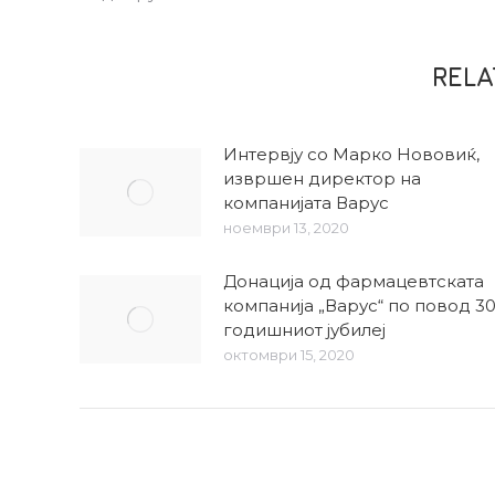
REL
Интервју со Марко Нововиќ,
извршен директор на
компанијата Варус
ноември 13, 2020
Донација од фармацевтската
компанија „Варус“ по повод 3
годишниот јубилеј
октомври 15, 2020