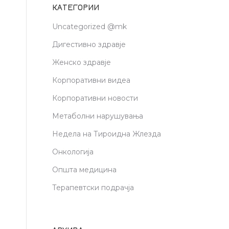
КАТЕГОРИИ
н
о
Uncategorized @mk
Дигестивно здравје
Женско здравје
Корпоративни видеа
Корпоративни новости
Метаболни нарушувања
Недела на Тироидна Жлезда
Онкологија
Општа медицина
и
Терапевтски подрачја
е
.
а