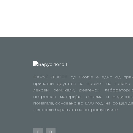
ВАРУС ДООЕЛ од Скопје е едно од прв
приватни друштва за промет на големо
лекови, хемикали, реагенси, лаборатори
потрошен материјал, опрема и медицин
помагала, основано во 1990 година, со цел да
задоволи барањата на потрошувачите.