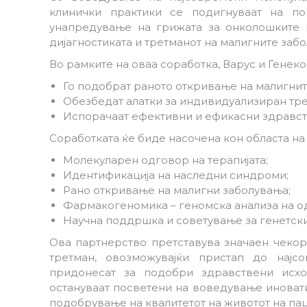
клинички практики се подигнуваат на по
унапредување на грижата за онколошките 
дијагностиката и третманот на малигните заб
Во рамките на оваа соработка, Варус и Генеко
Го подобрат раното откривање на малигнит
Обезбедат алатки за индивидуализиран тре
Испорачаат ефективни и ефикасни здравст
Соработката ќе биде насочена кон областа на 
Молекуларен одговор на терапијата;
Идентификација на наследни синдроми;
Рано откривање на малигни заболувања;
Фармакогеномика – геномска анализа на о
Научна поддршка и советување за генетск
Ова партнерство претставува значаен чеко
третман, овозможувајќи пристап до најс
придонесат за подобри здравствени исхо
остануваат посветени на воведување иноват
подобрување на квалитетот на животот на па