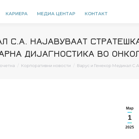
КАРИЕРА
МЕДИА ЦЕНТАР
КОНТАКТ
АЛ С.А. НАЈАВУВААТ СТРАТЕШК
АРНА ДИЈАГНОСТИКА ВО ОНКО
ou are here:
очетна
Корпоративни новости
Варус и Генекор Медикал С.А
Мар
1
2025