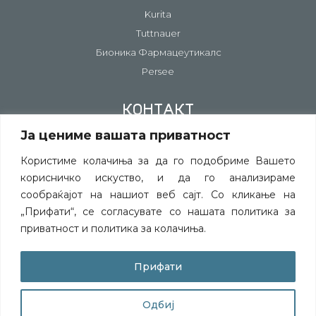
Kurita
Tuttnauer
Бионика Фармацеутикалс
Persee
КОНТАКТ
Ја цениме вашата приватност
Контакт информации
Постави прашање
Користиме колачиња за да го подобриме Вашето
корисничко искуство, и да го анализираме
Пријава за несакани ефекти на лекови
сообраќајот на нашиот веб сајт. Со кликање на
„Прифати“, се согласувате со нашата политика за
приватност и политика за колачиња.
©
СИТЕ ПРАВА СЕ ЗАДРЖАНИ
ПОЛИТИКА ЗА КОЛАЧИЊА
Прифати
ПОЛИТИКА ЗА ПРИВАТНОСТ
Одбиј
POWERED BY DIFFERENT.COM.MK