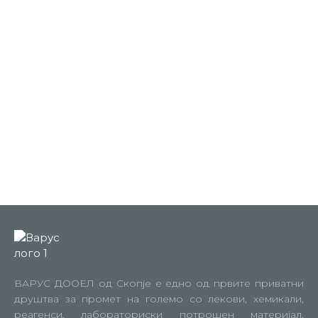
ВАРУС ДООЕЛ од Скопје е едно од првите приватни
друштва за промет на големо со лекови, хемикали,
реагенси, лабораториски потрошен материјал,