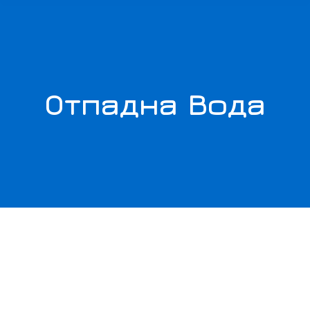
Отпадна Вода
You are here: