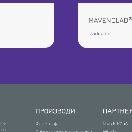
MAVENCLAD
cladribine
ПРОИЗВОДИ
ПАРТНЕ
ите
Фармација
Merck KGaA
 со
Лабораториски решенија
Hitachi