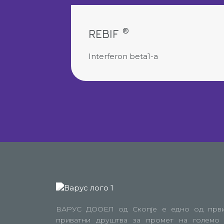
®
REBIF
Interferon beta1-a
ВАРУС ДООЕЛ од Скопје е едно од прв
приватни друштва за промет на големо