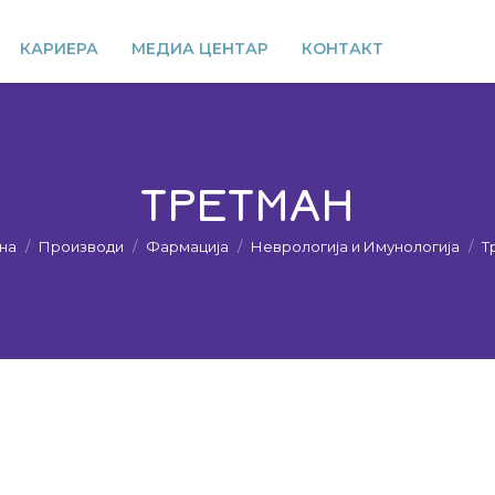
КАРИЕРА
МЕДИА ЦЕНТАР
КОНТАКТ
ТРЕТМАН
You are here:
на
Производи
Фармација
Неврологија и Имунологија
Т