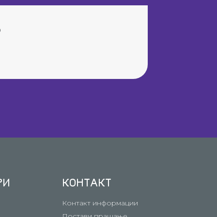
®
РИ
КОНТАКТ
Контакт информации
Постави прашање