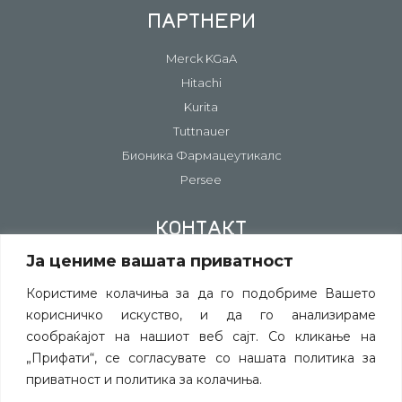
ПАРТНЕРИ
Merck KGaA
Hitachi
Kurita
Tuttnauer
Бионика Фармацеутикалс
Persee
КОНТАКТ
Ја цениме вашата приватност
Контакт информации
Постави прашање
Користиме колачиња за да го подобриме Вашето
корисничко искуство, и да го анализираме
Пријава за несакани ефекти на лекови
сообраќајот на нашиот веб сајт. Со кликање на
„Прифати“, се согласувате со нашата политика за
приватност и политика за колачиња.
©
СИТЕ ПРАВА СЕ ЗАДРЖАНИ