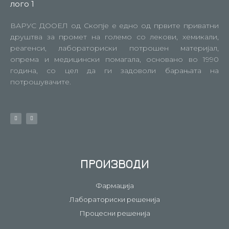
ВАРУС ДООЕЛ од Скопје е едно од првите приватни
друштва за промет на големо со лекови, хемикали,
реагенси, лабораториски потрошен материјал,
опрема и медицински помагала, основано во 1990
година, со цел да ги задоволи барањата на
потрошувачите.
ПРОИЗВОДИ
Фармација
Лабораториски решенија
Процесни решенија