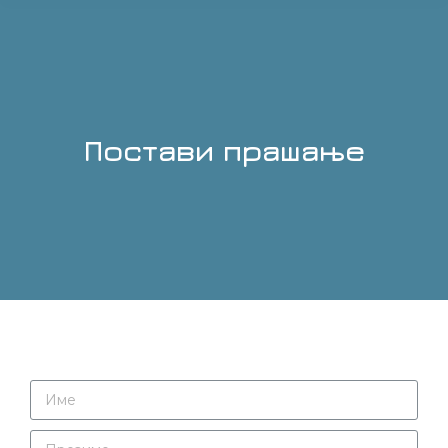
Постави прашање
You are here: