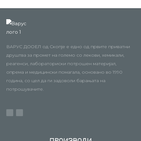
ВАРУС ДООЕЛ од Скопје е едно од првите приватни
друштва за промет на големо со лекови, хемикали,
реагенси, лабораториски потрошен материјал,
опрема и медицински помагала, основано во 1990
година, со цел да ги задоволи барањата на
потрошувачите.
ПРОИЗВОДИ