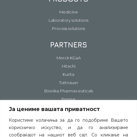
Medicine
Laboratory solutions
Process solutions
PARTNERS
Merck KGaA
Hitachi
Kurita
Tuttnauer
Bionika Pharmaceuticals
Persee
Ја цениме вашата приватност
CONTACT
Користиме колачиња за да го подобриме Вашето
корисничко искуство, и да го анализираме
Contact information
сообраќајот на нашиот веб сајт. Со кликање на
Ask a question