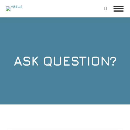
ASK QUESTION?
You are here: