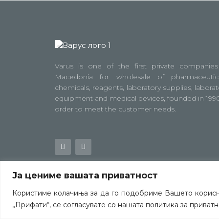
Varus is one of the first private companies
Macedonia for wholesale of pharmaceutica
chemicals, reagents, laboratory supplies, laborat
equipment and medical devices, founded in 1990
order to meet the customer needs.
Ја цениме вашата приватност
Користиме колачиња за да го подобриме Вашето кориснич
„Прифати“, се согласувате со нашата политика за приватн
©
ALL RIGHTS RESERVED