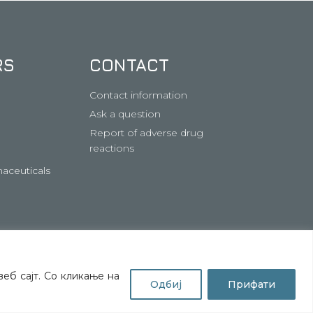
RS
CONTACT
Contact information
Ask a question
Report of adverse drug
reactions
aceuticals
еб сајт. Со кликање на
Одбиј
Прифати
PRIVACAY POLICY