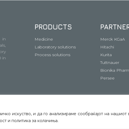
PRODUCTS
PARTNE
 in
Medicine
Merck KGaA
ls,
Laboratory solutions
Hitachi
ory
Process solutions
Kurita
 in
Tuttnauer
Bionika Pharm
Persee
ко искуство, и да го анализираме сообраќајот на нашиот в
ост и политика за колачиња.