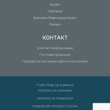
Kurita
Tuttnauer
Бионика Фармацеутикалс
Persee
КОНТАКТ
Контакт информации
Постави прашање
Пријава за несакани ефекти на лекови
©
СИТЕ ПРАВА СЕ ЗАДРЖАНИ
ПОЛИТИКА ЗА КОЛАЧИЊА
ПОЛИТИКА ЗА ПРИВАТНОСТ
POWERED BY DIFFERENT.COM.MK