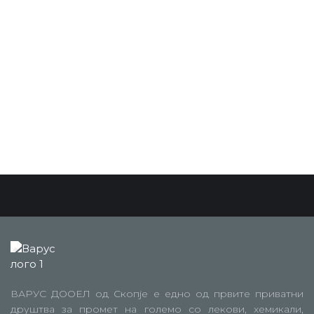
ВАРУС ДООЕЛ од Скопје е едно од првите приватни
друштва за промет на големо со лекови, хемикали,