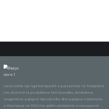
Varus është një nga kompanitë e para private në Maqedoni
me shumicë të produkteve farmaceutike, kimikateve,
reagentëve, pajisjeve laboratorike dhe pajisjeve mjekësore,
e themeluar në 1990 me qëllim plotësimin e nevojave të